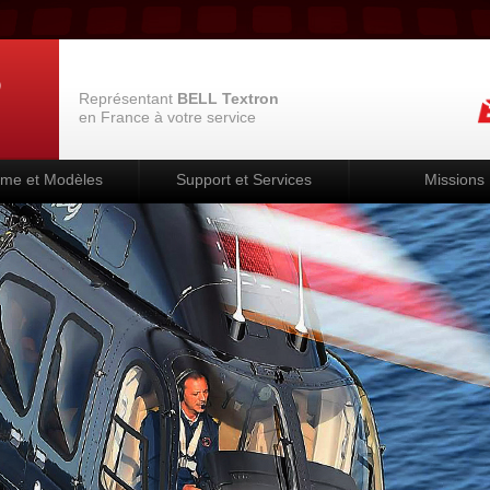
Représentant
BELL Textron
en France à votre service
e et Modèles
Support et Services
Missions